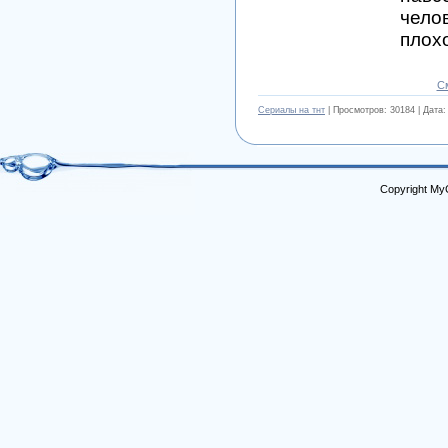
чело
плох
С
Сериалы на тнт
| Просмотров: 30184 | Дата
Copyright My