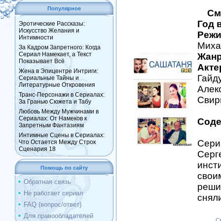
Популярное
См
Год 
Эротические Рассказы:
Искусство Желания и
Режи
Интимности
Миха
За Кадром Запретного: Когда
Сериал Намекает, а Текст
Жанр
Показывает Всё
Акте
Жена в Эпицентре Интриги:
Гайд
Сериальные Тайны и
Литературные Откровения
Алек
Транс-Персонажи в Сериалах:
Свир
За Гранью Сюжета и Табу
Любовь Между Мужчинами в
Сериалах: От Намеков к
Соде
Запретным Фантазиям
Интимные Сцены в Сериалах:
Сери
Что Остается Между Строк
Сценария 18
Серг
инст
Помощь по сайту
свои
Обратная связь
реши
Не работает сериал
снял
FAQ (вопрос/ответ)
Для правообладателей
С