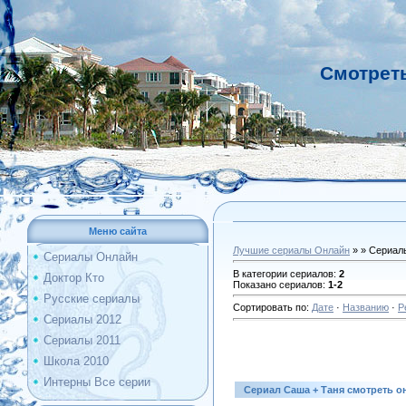
Смотрет
Меню сайта
Лучшие сериалы Онлайн
» » Сериал
Сериалы Онлайн
В категории сериалов
:
2
Доктор Кто
Показано сериалов
:
1-2
Русские сериалы
Сортировать по
:
Дате
·
Названию
·
Р
Сериалы 2012
Сериалы 2011
Школа 2010
Интерны Все серии
Сериал Саша + Таня смотреть о