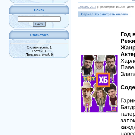
Сериалы 2013
| Просмотров: 152230 | Дата:
Поиск
Сериал ХБ смотреть онлайн
Год 
Статистика
Режи
Жанр
Онлайн всего:
1
Гостей:
1
Акте
Пользователей:
0
Харл
Паве
Злат
Соде
Гари
Батд
гале
запо
кажд
навс