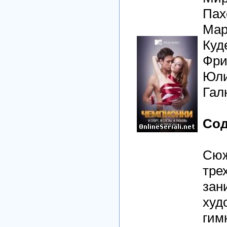
Пах
Мар
Куд
Фри
Юли
Гал
Сод
Сюж
тре
зан
худ
гим