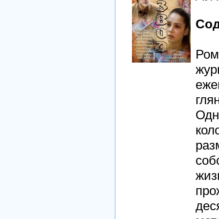
Сод
Ром
жур
еже
гля
Одн
кол
раз
соб
жиз
про
дес