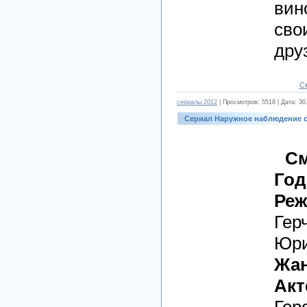
вин
сво
дру
С
cериалы 2012
| Просмотров: 5518 | Дата:
30
Сериал Наружное наблюдение 
См
Год
Реж
Гер
Юри
Жан
Акт
Гор