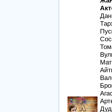
Жан
Акт
Дан
Тар
Пус
Сос
Том
Вул
Мат
Айт
Вал
Бро
Ага
Арт
Дуд