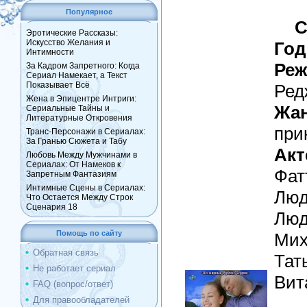
Популярное
С
Эротические Рассказы:
Искусство Желания и
Год
Интимности
Реж
За Кадром Запретного: Когда
Сериал Намекает, а Текст
Показывает Всё
Ред
Жена в Эпицентре Интриги:
Жан
Сериальные Тайны и
Литературные Откровения
при
Транс-Персонажи в Сериалах:
За Гранью Сюжета и Табу
Акт
Любовь Между Мужчинами в
Сериалах: От Намеков к
Фат
Запретным Фантазиям
Интимные Сцены в Сериалах:
Люд
Что Остается Между Строк
Сценария 18
Люд
Помощь по сайту
Мих
Обратная связь
Тат
Не работает сериал
Вит
FAQ (вопрос/ответ)
Для правообладателей