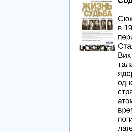
Сод
Сюж
в 1
пер
Ста
Вик
тал
яде
одн
стр
ато
вре
пог
лаг