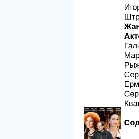
Иго
Шт
Жан
Акт
Гал
Мар
Рыж
Сер
Ерм
Сер
Ква
Сод