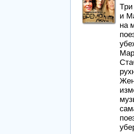
Три
и М
на 
пое
убе
Мар
Ста
рух
Жен
изм
муз
сам
пое
убе