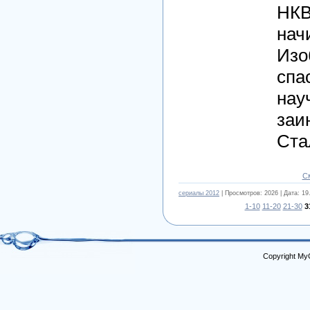
НКВ
нач
Изо
спа
нау
заи
Ста
С
cериалы 2012
| Просмотров: 2026 | Дата:
19
1-10
11-20
21-30
3
Copyright My