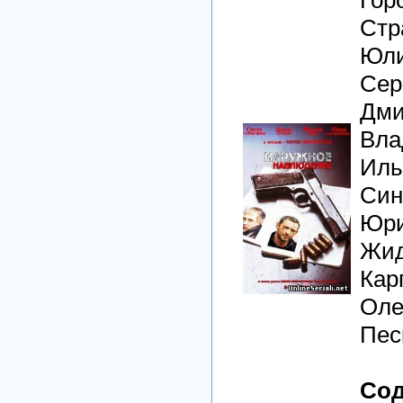
Стр
Юли
Сер
Дми
Вла
Иль
Син
Юри
Жид
Кар
Оле
Пес
Сод