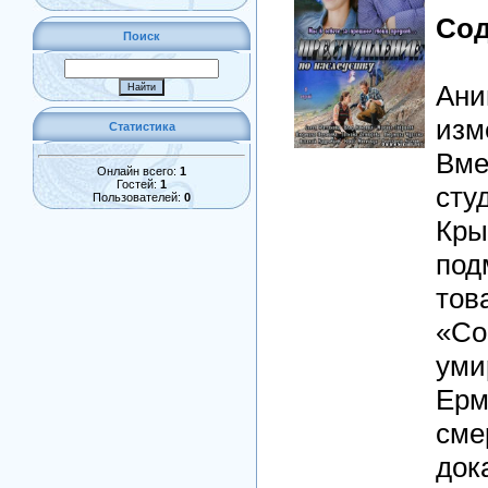
Сод
Поиск
Ани
изм
Статистика
Вме
Онлайн всего:
1
Гостей:
1
сту
Пользователей:
0
Кры
под
тов
«Со
уми
Ерм
сме
док