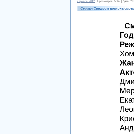
cериалы 2012
| Просмотров: 5569 | Дата:
20
Сериал Синдром дракона смотр
См
Год
Реж
Хом
Жан
Акт
Дми
Мер
Ека
Лео
Кри
Анд