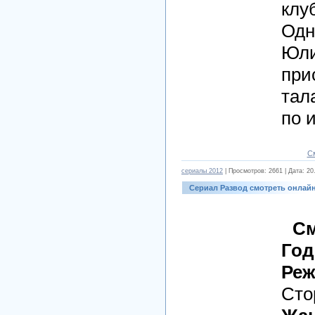
клу
Одн
Юли
при
тал
по 
С
cериалы 2012
| Просмотров: 2661 | Дата:
20
Сериал Развод смотреть онлай
См
Год
Реж
Сто