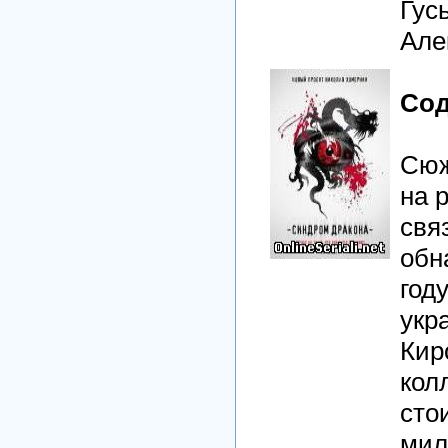
Гус
Але
Сод
Сюж
на 
свя
обн
год
укр
Кир
кол
сто
мил