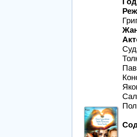
Год
Реж
Гри
Жан
Акт
Суд
Тол
Пав
Кон
Яко
Сал
Пол
Сод