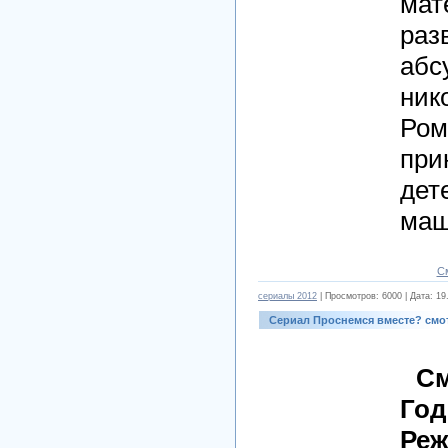
мат
раз
абс
ник
Ром
при
дет
ма
С
cериалы 2012
| Просмотров: 6000 | Дата:
19
Сериал Проснемся вместе? смо
См
Год
Реж