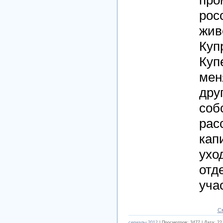
рос
жив
Куп
Куп
мен
дру
соб
рас
кап
ухо
отд
уча
С
cериалы 2012
| Просмотров: 3477 | Дата:
22