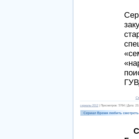
Сер
зак
ста
спе
«се
«на
пои
ГУВ
С
cериалы 2012
| Просмотров: 5764 | Дата:
23
Сериал Время любить смотреть
С