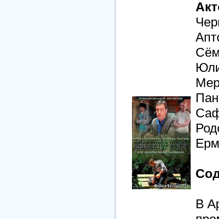
Акт
Чер
Апт
Сём
Юли
Мер
Пан
Саф
Род
Ерм
Сод
В А
про