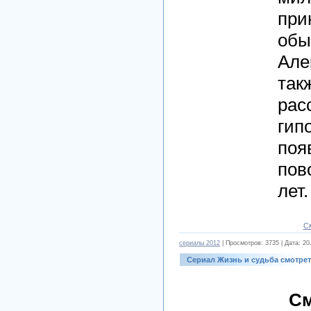
при
обы
Але
так
рас
гип
поя
пов
лет.
С
cериалы 2012
| Просмотров: 3735 | Дата:
20
Сериал Жизнь и судьба смотре
См