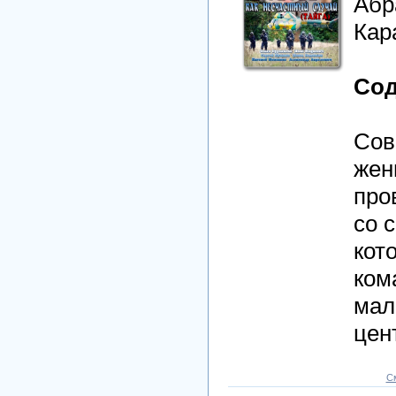
Абр
Кар
Сод
Сов
жен
про
со 
кот
ком
мал
цен
С