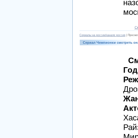
наз
мос
С
Сериалы на россии/канале россия
| Просмо
Сериал Чемпионки смотреть о
См
Год
Реж
Дро
Жан
Акт
Хас
Рай
Мир