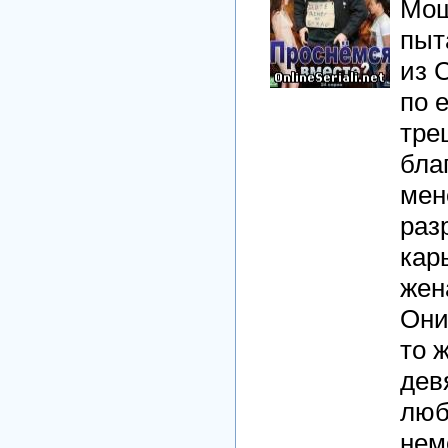
Мош
пыт
из 
по 
тре
бла
мен
раз
кар
жен
Они
то 
дев
люб
нем