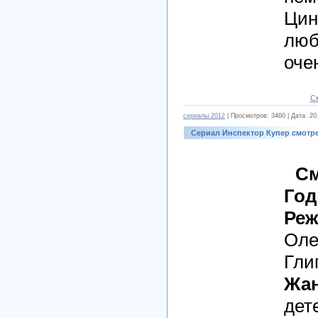
Цин
люб
оче
С
cериалы 2012
| Просмотров: 3460 | Дата:
20
Сериал Инспектор Купер смотр
См
Год
Реж
Оле
Гли
Жан
дет