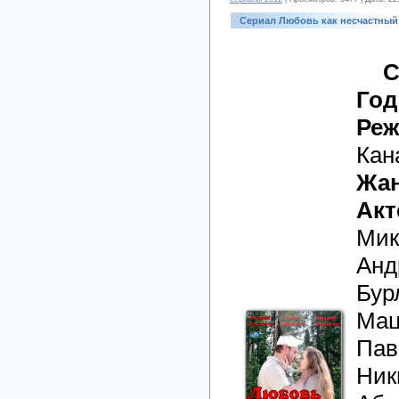
Сериал Любовь как несчастный
С
Год
Реж
Кан
Жан
Акт
Мик
Анд
Бур
Мац
Пав
Ник